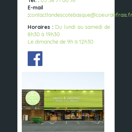
Tél. :
05 58 71 00 76
E-mail
:
contactlandescotebasque@coeurdefrais.f
Horaires :
Du lundi au samedi de
8h30 à 19h30
Le dimanche de 9h à 12h30