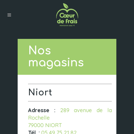
Nos
magasins
Niort
Adresse :
289 avenue de la
Rochelle
79000 NIORT
Tél. :
05 49 75 21 82