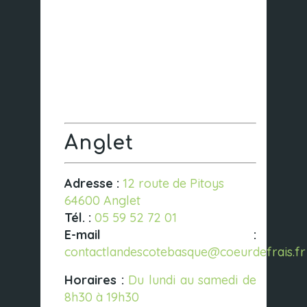
Anglet
Adresse :
12 route de Pitoys
64600 Anglet
Tél. :
05 59 52 72 01
E-mail :
contactlandescotebasque@coeurdefrais.fr
Horaires :
Du lundi au samedi de
8h30 à 19h30