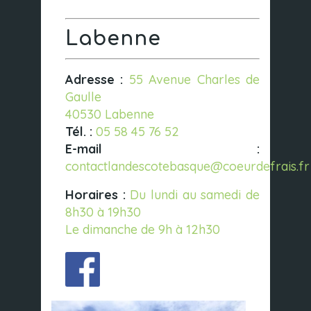
Labenne
Adresse :
55 Avenue Charles de
Gaulle
40530 Labenne
Tél. :
05 58 45 76 52
E-mail :
contactlandescotebasque@coeurdefrais.fr
Horaires :
Du lundi au samedi de
8h30 à 19h30
Le dimanche de 9h à 12h30