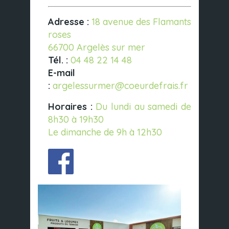
Adresse :
18 avenue des Flamants
roses
66700 Argelès sur mer
Tél. :
04 48 22 14 48
E-mail
:
argelessurmer@coeurdefrais.fr
Horaires :
Du lundi au samedi de
8h30 à 19h30
Le dimanche de 9h à 12h30