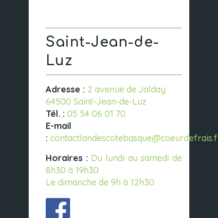
Saint-Jean-de-
Luz
Adresse :
2 avenue de Jalday
64500 Saint-Jean-de-Luz
Tél. :
05 54 06 01 70
E-mail
:
contactlandescotebasque@coeurdefrais.f
Horaires :
Du lundi au samedi de
8h30 à 19h30
Le dimanche de 9h à 12h30