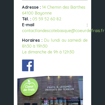
Adresse :
14 Chemin des Barthes
64100 Bayonne
Tél. :
05 59 52 60 82
E-mail :
contactlandescotebasque@coeurdefrais.fr
Horaires :
Du lundi au samedi de
8h30 à 19h30
Le dimanche de 9h à 12h30