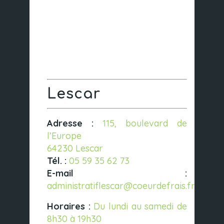
Lescar
Adresse :
115, boulevard de
l’Europe
64230 Lescar
Tél. :
05 59 35 62 73
E-mail :
administratiflescar@coeurdefrais.fr
Horaires :
Du lundi au samedi de
8h30 à 19h30