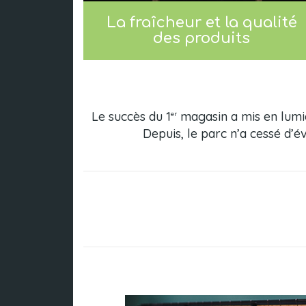
La fraîcheur et la qualité
des produits
Le succès du 1
magasin a mis en lumièr
er
Depuis, le parc n’a cessé d’