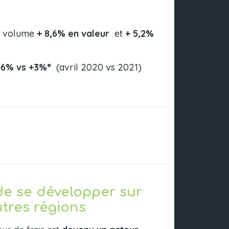
en volume
+ 8,6% en valeur
et
+ 5,2%
6% vs +3%°
(avril 2020 vs 2021)
de se développer sur
utres régions