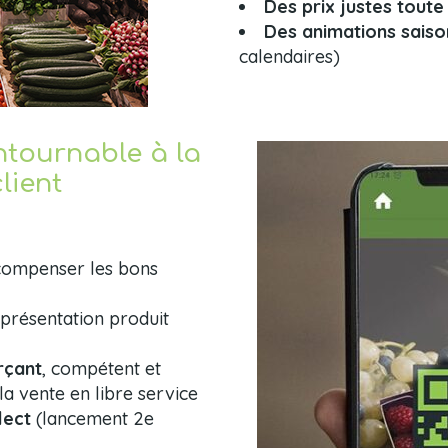
Des prix justes toute
Des animations saiso
calendaires)
tournable à la
lient
ompenser les bons
présentation produit
rçant
, compétent et
la vente en libre service
lect
(lancement 2e