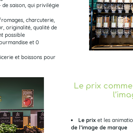
 de saison, qui privilégie
fromages, charcuterie,
, originalité, qualité de
nt possible
gourmandise et 0
icerie et boissons pour
Le prix comme
l’im
Le prix
et les animat
de l’image de marque