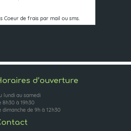
es Coeur de frais par mail ou sms.
oraires d’ouverture
u lundi au samedi
e 8h30 à 19h30
e dimanche de 9h à 12h30
ontact