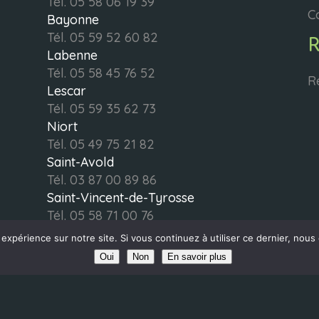
Tél.
05 58 06 19 39
C
Bayonne
Tél.
05 59 52 60 82
Labenne
Tél.
05 58 45 76 52
R
Lescar
Tél.
05 59 35 62 73
Niort
Tél.
05 49 75 21 82
Saint-Avold
Tél.
03 87 00 89 86
Saint-Vincent-de-Tyrosse
Tél.
05 58 71 00 76
Saint-Jean-de-Luz
 expérience sur notre site. Si vous continuez à utiliser ce dernier, nous
Tél.
05 54 06 01 70
Oui
Non
En savoir plus
ITÉ