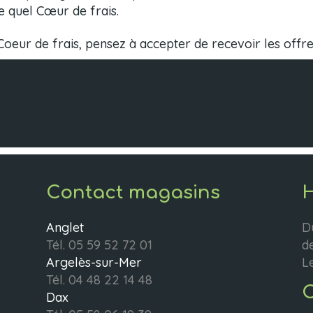
e quel Cœur de frais.
Coeur de frais, pensez à accepter de recevoir les offr
Contact magasins
H
Anglet
D
Tél.
05 59 52 72 01
d
Argelès-sur-Mer
L
Tél.
04 48 22 14 48
C
Dax