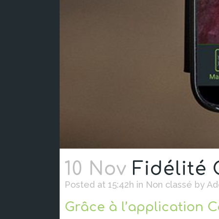
10 Nov
Fidélité 
Posted at 15:42h
in
Non classé
by
Ad
Grâce à l’application C