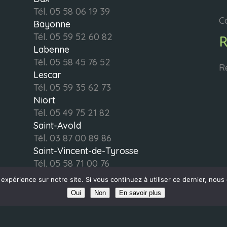
Tél.
05 58 06 19 39
C
Bayonne
Tél.
05 59 52 60 82
Labenne
Tél.
05 58 45 76 52
R
Lescar
Tél.
05 59 35 62 73
Niort
Tél.
05 49 75 21 82
Saint-Avold
Tél.
03 87 00 89 86
Saint-Vincent-de-Tyrosse
Tél.
05 58 71 00 76
Saint-Jean-de-Luz
 expérience sur notre site. Si vous continuez à utiliser ce dernier, nous
Tél.
05 54 06 01 70
Oui
Non
En savoir plus
ITÉ