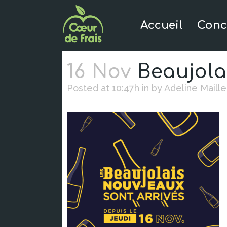
Accueil
Conc
16 Nov
Beaujola
Posted at 10:47h
in
by
Adeline Maille