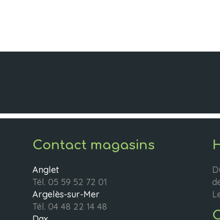
Contact magasins
H
Anglet
D
Tél.
05 59 52 72 01
d
Argelès-sur-Mer
L
Tél.
04 48 22 14 48
C
Dax