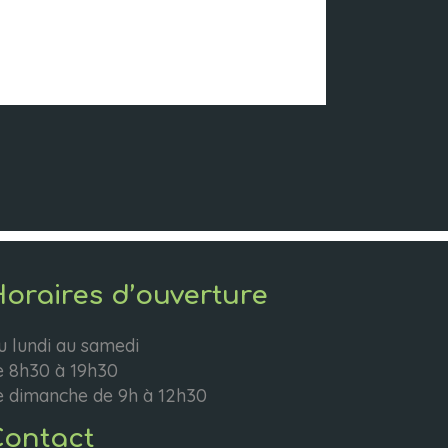
oraires d’ouverture
u lundi au samedi
e 8h30 à 19h30
e dimanche de 9h à 12h30
ontact